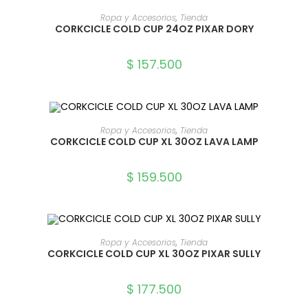
SELECCIONAR OPCIONES
Ropa y Accesorios
,
Tienda
CORKCICLE COLD CUP 24OZ PIXAR DORY
$
157.500
SELECCIONAR OPCIONES
Ropa y Accesorios
,
Tienda
CORKCICLE COLD CUP XL 30OZ LAVA LAMP
$
159.500
SELECCIONAR OPCIONES
Ropa y Accesorios
,
Tienda
CORKCICLE COLD CUP XL 30OZ PIXAR SULLY
$
177.500