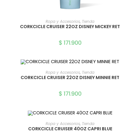
SELECCIONAR OPCIONES
Ropa y Accesorios
,
Tienda
CORKCICLE CRUISER 22OZ DISNEY MICKEY RET
$
171.900
SELECCIONAR OPCIONES
Ropa y Accesorios
,
Tienda
CORKCICLE CRUISER 22OZ DISNEY MINNIE RET
$
171.900
SELECCIONAR OPCIONES
Ropa y Accesorios
,
Tienda
CORKCICLE CRUISER 40OZ CAPRI BLUE