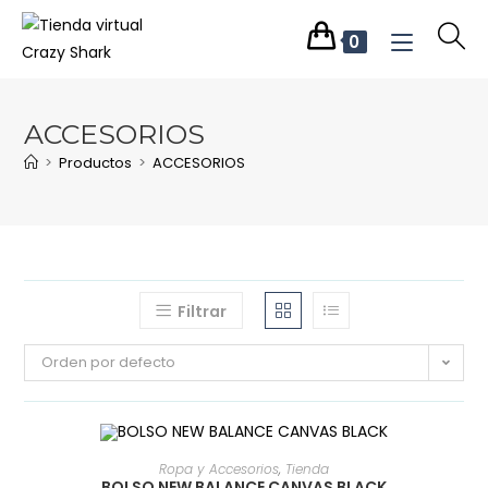
0
ACCESORIOS
>
Productos
>
ACCESORIOS
Filtrar
Orden por defecto
SELECCIONAR OPCIONES
Ropa y Accesorios
,
Tienda
BOLSO NEW BALANCE CANVAS BLACK