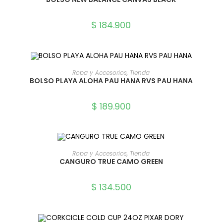
$
184.900
SELECCIONAR OPCIONES
Ropa y Accesorios
,
Tienda
BOLSO PLAYA ALOHA PAU HANA RVS PAU HANA
$
189.900
SELECCIONAR OPCIONES
Ropa y Accesorios
,
Tienda
CANGURO TRUE CAMO GREEN
$
134.500