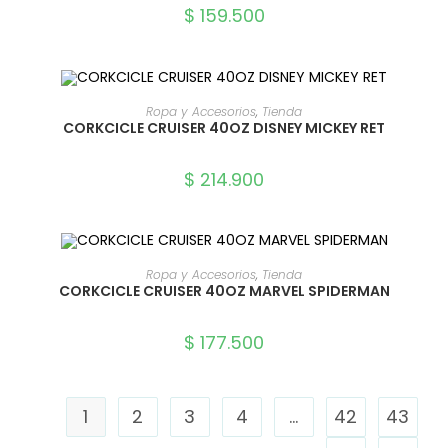
$
159.500
SELECCIONAR OPCIONES
Ropa y Accesorios
,
Tienda
CORKCICLE CRUISER 40OZ DISNEY MICKEY RET
$
214.900
SELECCIONAR OPCIONES
Ropa y Accesorios
,
Tienda
CORKCICLE CRUISER 40OZ MARVEL SPIDERMAN
$
177.500
1
2
3
4
…
42
43