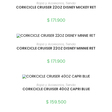
SELECCIONAR OPCIONES
Ropa y Accesorios
,
Tienda
CORKCICLE CRUISER 22OZ DISNEY MICKEY RET
$
171.900
SELECCIONAR OPCIONES
Ropa y Accesorios
,
Tienda
CORKCICLE CRUISER 22OZ DISNEY MINNIE RET
$
171.900
SELECCIONAR OPCIONES
Ropa y Accesorios
,
Tienda
CORKCICLE CRUISER 40OZ CAPRI BLUE
$
159.500