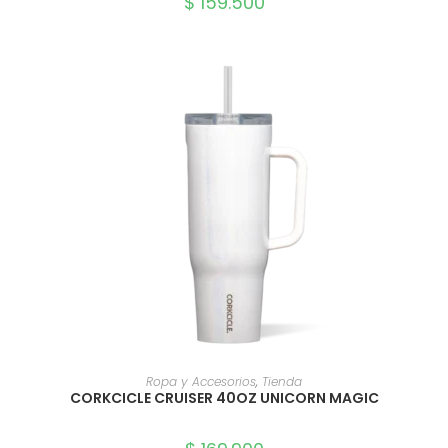
$
159.500
SELECCIONAR OPCIONES
Ropa y Accesorios
,
Tienda
CORKCICLE CRUISER 40OZ UNICORN MAGIC