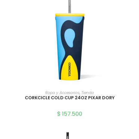
SELECCIONAR OPCIONES
Ropa y Accesorios
,
Tienda
CORKCICLE COLD CUP 24OZ PIXAR DORY
$
157.500