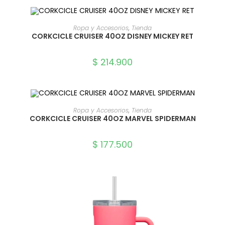
SELECCIONAR OPCIONES
Ropa y Accesorios
,
Tienda
CORKCICLE CRUISER 40OZ DISNEY MICKEY RET
$
214.900
SELECCIONAR OPCIONES
Ropa y Accesorios
,
Tienda
CORKCICLE CRUISER 40OZ MARVEL SPIDERMAN
$
177.500