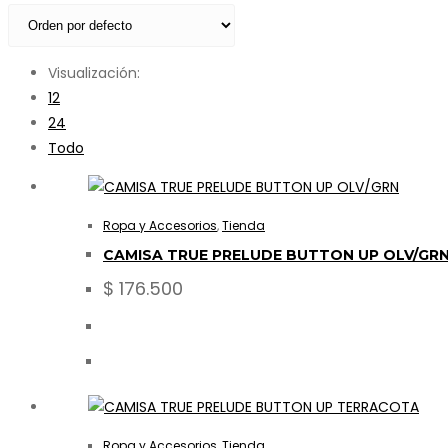
Visualización:
12
24
Todo
Ropa y Accesorios
,
Tienda
CAMISA TRUE PRELUDE BUTTON UP OLV/GR
$
176.500
Ropa y Accesorios
,
Tienda