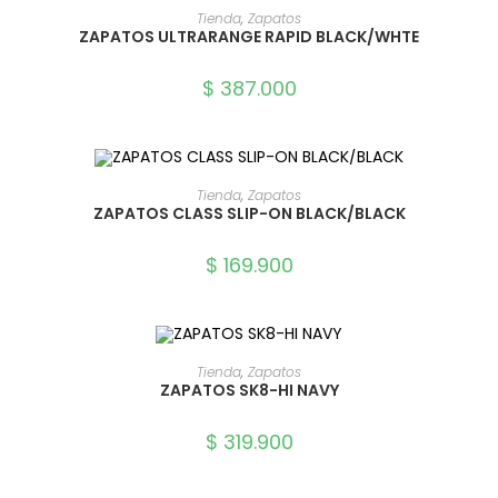
SELECCIONAR OPCIONES
Tienda
,
Zapatos
ZAPATOS ULTRARANGE RAPID BLACK/WHTE
$
387.000
SELECCIONAR OPCIONES
Tienda
,
Zapatos
ZAPATOS CLASS SLIP-ON BLACK/BLACK
$
169.900
SELECCIONAR OPCIONES
Tienda
,
Zapatos
ZAPATOS SK8-HI NAVY
$
319.900