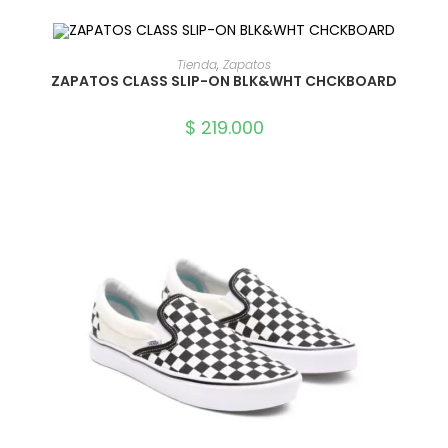
SELECCIONAR OPCIONES
Tienda
,
Zapatos
ZAPATOS CLASS SLIP-ON BLK&WHT CHCKBOARD
$
219.000